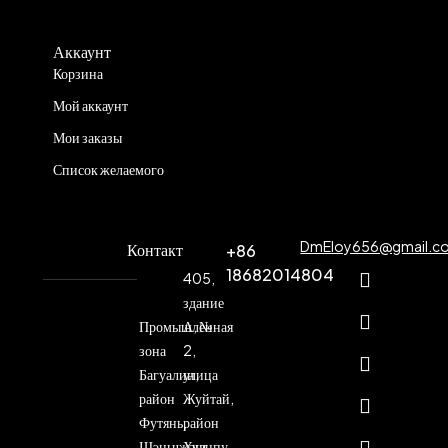
Аккаунт
Корзина
Мой аккаунт
Мои заказы
Список желаемого
DmEloy656@gmail.c
Контакт
+86
18682014804
405,
здание
Промышленная
А, №
зона
2,
Багуалин,
улица
район
Жуйтай,
Футянь,
район
Шэньчжэнь
Хуанпу,