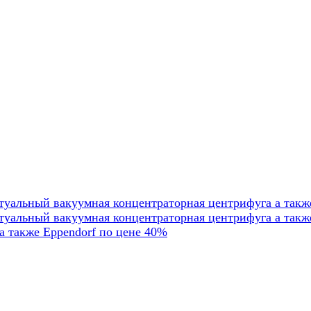
уальный вакуумная концентраторная центрифуга а такж
туальный вакуумная концентраторная центрифуга а такж
а также Eppendorf по цене 40%