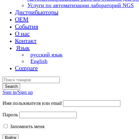
Услуги по автоматизации лабораторий NGS
Дистрибьюторы
OEM
События
О нас
Контакт
Язык
русский язык
English
Compare
Sign in/Sign up
Имя пользователя или email
Пароль
Запомнить меня